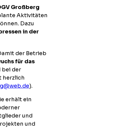
GV Großberg
plante Aktivitäten
können. Dazu
ressen in der
Damit der Betrieb
uchs für das
 bei der
 herzlich
ng@web.de
).
Sie erhält ein
oderner
tglieder und
Projekten und