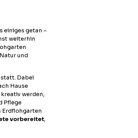
 einiges getan –
st weiterhin
flohgarten
 Natur und
statt. Dabei
nach Hause
kreativ werden,
d Pflege
m Erdflohgarten
ete vorbereitet
,