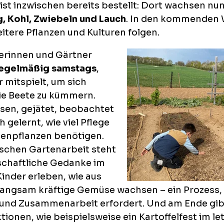
e ist inzwischen bereits bestellt: Dort wachsen nu
, Kohl, Zwiebeln und Lauch
. In den kommenden
tere Pflanzen und Kulturen folgen.
erinnen und Gärtner
egelmäßig samstags
,
 mitspielt, um sich
e Beete zu kümmern.
sen, gejätet, beobachtet
 gelernt, wie viel Pflege
enpflanzen benötigen.
schen Gartenarbeit steht
chaftliche Gedanke im
Kinder erleben, wie aus
 langsam kräftige Gemüse wachsen – ein Prozess,
nd Zusammenarbeit erfordert. Und am Ende gib
tionen, wie beispielsweise ein Kartoffelfest im le