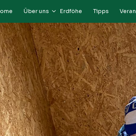
ome
Über uns
Erdföhe
Tipps
Veran