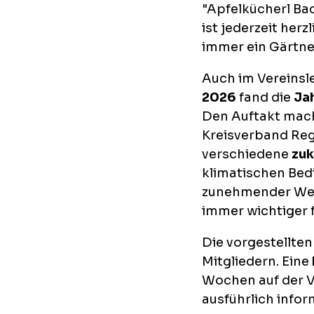
"Apfelkücherl Bac
ist jederzeit her
immer ein Gärtne
Auch im Vereinsl
2026
fand die
Ja
Den Auftakt mach
Kreisverband Re
verschiedene
zuk
klimatischen Bed
zunehmender Wett
immer wichtiger 
Die vorgestellte
Mitgliedern. Eine
Wochen auf der Ve
ausführlich info