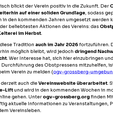
sch blickt der Verein positiv in die Zukunft. Der
O
weiterhin auf einer soliden Grundlage
, sodass ge
ch in den kommenden Jahren umgesetzt werden 
 der beliebtesten Aktionen des Vereins: das
Obstp
elterei im Herbst
.
 diese Tradition
auch im Jahr 2026
fortzuführen. 
erhin möglich bleibt, wird jedoch
dringend Nachw
cht
. Wer Interesse hat, sich hier einzubringen und
 Durchführung des Obstpressens mitzuhelfen, ist
beim Verein zu melden (
ogv-grossberg-umgebu
d derzeit auch die
Vereinswebsite überarbeitet
. 
e-Lift
und wird in den kommenden Wochen in m
nline gehen. Unter
ogv-grossberg.org
finden Mi
ftig aktuelle Informationen zu Veranstaltungen, 
dem Vereinsleben.