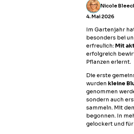
Nicole Bleec
4. Mai 2026
Im Gartenjahr ha
besonders bei un
erfreulich:
Mit ak
erfolgreich bewi
Pflanzen erlernt.
Die erste gemein
wurden
kleine B
genommen werden 
sondern auch ers
sammeln.
Mit d
begonnen. In me
gelockert und für