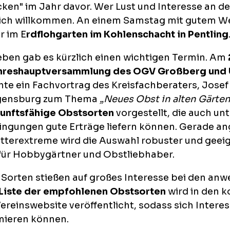
ken" im Jahr davor. Wer Lust und Interesse an de
zlich willkommen. An einem Samstag mit gutem We
r im E
rdflohgarten im Kohlenschacht in Pentling
eben gab es kürzlich einen wichtigen Termin. Am
hreshauptversammlung des OGV Großberg un
te ein Fachvortrag des
Kreisfachberaters, Josef
gensburg
zum Thema
„Neues Obst in alten Gärten
unftsfähige Obstsorten
vorgestellt, die auch un
ingungen gute Erträge liefern können. Gerade an
erextreme wird die Auswahl robuster und geeig
für Hobbygärtner und Obstliebhaber.
n Sorten stießen auf großes Interesse bei den an
Liste der empfohlenen Obstsorten
wird in den
reinswebsite veröffentlicht, sodass sich Interes
rmieren können.