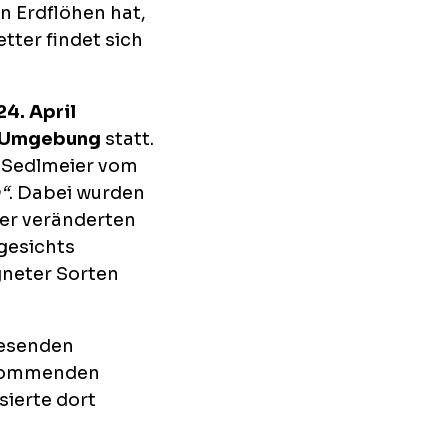
n Erdflöhen hat,
tter findet sich
.
24. April
d Umgebung
statt.
Sedlmeier vom
“
. Dabei wurden
ter veränderten
gesichts
neter Sorten
wesenden
 kommenden
sierte dort